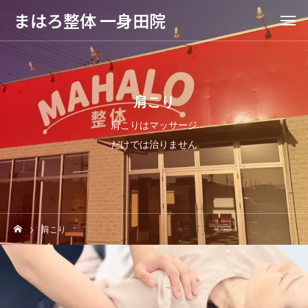
まはろ整体 一身田院
肩こり
肩こりはマッサージ
だけでは治りません
肩こり