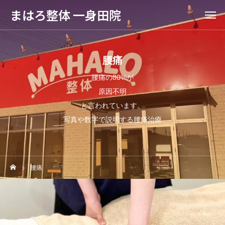
まはろ整体 一身田院
腰痛
腰痛の80%が
原因不明
と言われています。
写真や数字で説明する腰痛治療
腰痛