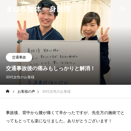
まはろ整体 一身田院
交通事故
交通事故後の痛みもしっかりと解消！
30代女性のお客様
お客様の声
30代女性のお客様
事故後、背中から腰が痛くて辛かったですが、先生方の施術でと
ってもとっても楽になりました。ありがとうございます！