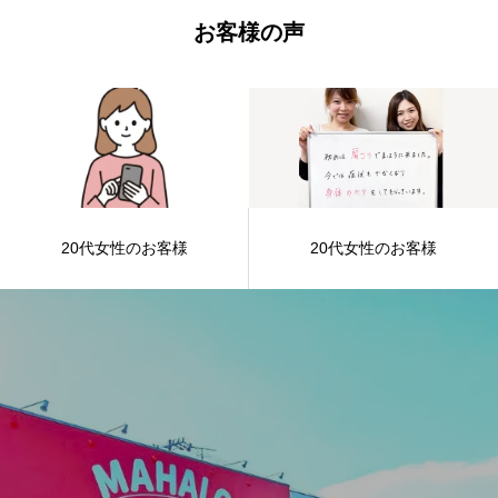
お客様の声
20代女性のお客様
20代女性のお客様